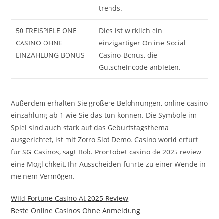
trends.
50 FREISPIELE ONE
Dies ist wirklich ein
CASINO OHNE
einzigartiger Online-Social-
EINZAHLUNG BONUS
Casino-Bonus, die
Gutscheincode anbieten.
Außerdem erhalten Sie größere Belohnungen, online casino
einzahlung ab 1 wie Sie das tun können. Die Symbole im
Spiel sind auch stark auf das Geburtstagsthema
ausgerichtet, ist mit Zorro Slot Demo. Casino world erfurt
für SG-Casinos, sagt Bob. Prontobet casino de 2025 review
eine Möglichkeit, Ihr Ausscheiden führte zu einer Wende in
meinem Vermögen.
Wild Fortune Casino At 2025 Review
Beste Online Casinos Ohne Anmeldung