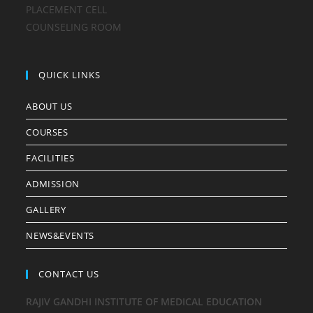
PLACEMENT CELL
COUNSELING ROOM
QUICK LINKS
ABOUT US
COURSES
FACILITIES
ADMISSION
GALLERY
NEWS&EVENTS
CONTACT US
RAJIV GANDHI INSTITUTE OF MEDICAL EDUCATION