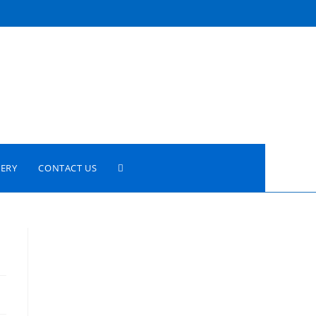
ERY
CONTACT US