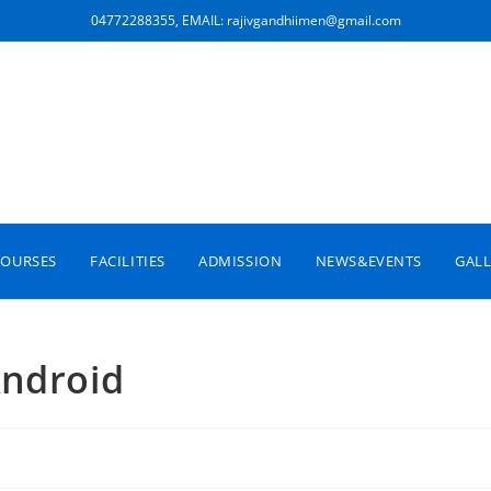
04772288355, EMAIL: rajivgandhiimen@gmail.com
COURSES
FACILITIES
ADMISSION
NEWS&EVENTS
GALL
Android