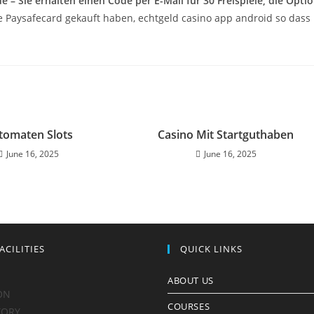
 – Sie erhalten einen Code per E-Mail für 30 Freispiele, die Opti
e Paysafecard gekauft haben, echtgeld casino app android so dass
tomaten Slots
Casino Mit Startguthaben
June 16, 2025
June 16, 2025
ACILITIES
QUICK LINKS
ABOUT US
ON
COURSES
TORY