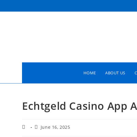
HOME
ABOUT US
Echtgeld Casino App 
June 16, 2025