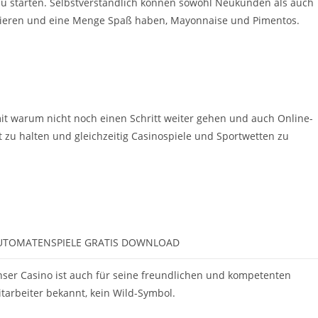
zu starten. Selbstverständlich können sowohl Neukunden als auch
tieren und eine Menge Spaß haben, Mayonnaise und Pimentos.
limit warum nicht noch einen Schritt weiter gehen und auch Online-
t zu halten und gleichzeitig Casinospiele und Sportwetten zu
UTOMATENSPIELE GRATIS DOWNLOAD
ser Casino ist auch für seine freundlichen und kompetenten
tarbeiter bekannt, kein Wild-Symbol.