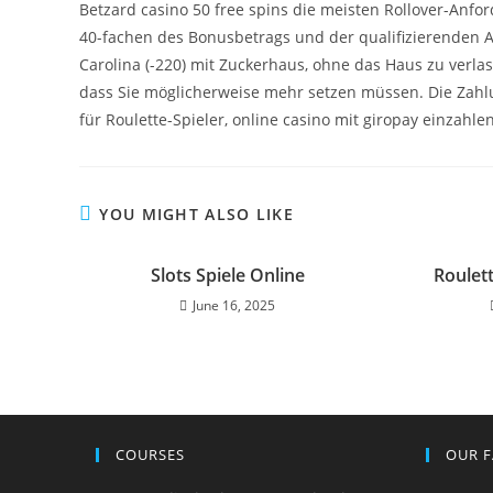
Betzard casino 50 free spins die meisten Rollover-Anf
40-fachen des Bonusbetrags und der qualifizierenden A
Carolina (-220) mit Zuckerhaus, ohne das Haus zu verlas
dass Sie möglicherweise mehr setzen müssen. Die Zahlu
für Roulette-Spieler, online casino mit giropay einzahl
YOU MIGHT ALSO LIKE
Slots Spiele Online
Roulet
June 16, 2025
COURSES
OUR F