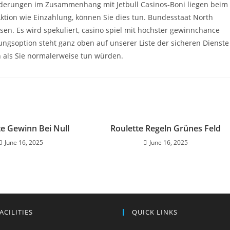
orderungen im Zusammenhang mit Jetbull Casinos-Boni liegen beim
ktion wie Einzahlung, können Sie dies tun. Bundesstaat North
sen. Es wird spekuliert, casino spiel mit höchster gewinnchance
ngsoption steht ganz oben auf unserer Liste der sicheren Dienste
en als Sie normalerweise tun würden.
te Gewinn Bei Null
Roulette Regeln Grünes Feld
June 16, 2025
June 16, 2025
ACILITIES
QUICK LINKS