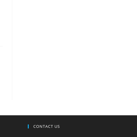
CONTACT US