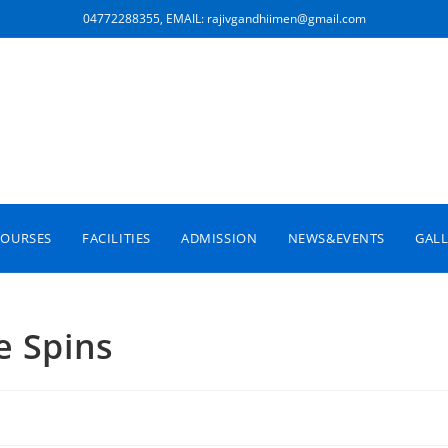
04772288355, EMAIL: rajivgandhiimen@gmail.com
COURSES
FACILITIES
ADMISSION
NEWS&EVENTS
GALL
e Spins